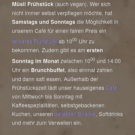
(auch vegan). Wer sich
Müsli Frühstück
nicht immer selbst verpflegen möchte, hat
die Möglichkeit in
Samstags und Sonntags
unserem Café für einen fairen Preis ein
00
leckeres Frühstück
ab 10
Uhr zu
bekommen. Zudem gibt es am
ersten
00
zwischen 10
und 14:00
Sonntag im Monat
Uhr ein
, also einmal zahlen
Brunchbuffet
und dann satt essen. Außerhalb der
Frühstückszeit lädt unser hauseigenes
Café
von Mittwoch bis Sonntag mit
Kaffeespezialitäten, selbstgebackenen
Kuchen, unseren
beliebten Snacks
, Softdrinks
und mehr zum Verweilen ein.