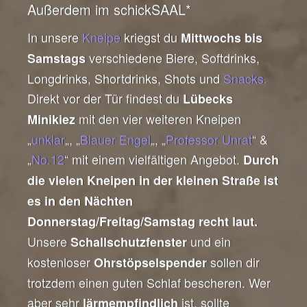
Außerdem im schickSAAL*
In unsere
Kneipe
kriegst du
Mittwochs bis
verschiedene Biere, Softdrinks,
Samstags
Longdrinks, Shortdrinks, Shots und
Snacks.
Direkt vor der Tür findest du
Lübecks
mit den vier weiteren Kneipen
Minikiez
„
unklar
„, „
Blauer Engel
„, „
Professor Unrat
“ &
„
No.12
“ mit einem vielfältigen Angebot.
Durch
die vielen Kneipen in der kleinen Straße ist
es in den Nächten
Donnerstag/Freitag/Samstag recht laut.
Unsere
und ein
Schallschutzfenster
kostenloser
sollen dir
Ohrstöpselspender
trotzdem einen guten Schlaf bescheren. Wer
aber sehr
ist, sollte
lärmempfindlich