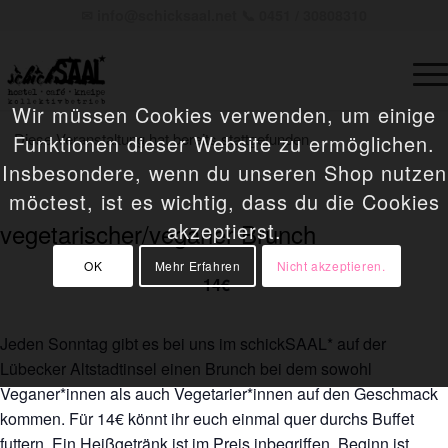
✉
info@schicksaal.net
📞 0451 / 30808310
Wir müssen Cookies verwenden, um einige
Diese Veranstaltung hat bereits stattgefunden.
Funktionen dieser Website zu ermöglichen.
Insbesondere, wenn du unseren Shop nutzen
möctest, ist es wichtig, dass du die Cookies
vegetarischer/veganer Brunch
akzeptierst.
OK
Mehr Erfahren
Nicht akzeptieren.
31. Oktober 2021 @ 10:00
-
14€
Jeden Sonntag gibt es bei uns im schickSAAL* auf der
Lübecker Altstadtinsel einen Brunch bei dem sowohl
Veganer*innen als auch Vegetarier*innen auf den Geschmack
kommen. Für 14€ könnt ihr euch einmal quer durchs Buffet
futtern. Ein Heißgetränk ist im Preis inbegriffen. Beginn ist