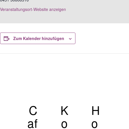
Veranstaltungsort-Website anzeigen
Zum Kalender hinzufügen
Veranstaltungs-Navigation
C
K
H
af
o
o