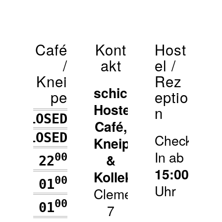
Café
Kont
Host
/
akt
el /
Knei
Rez
schickSAAL*:
pe
eptio
Hostel,
n
CLOSED
Café,
CLOSED
Check-
Kneipe
In ab
00
00
&
2
– 22
15:00
Kollektiv
00
00
2
– 01
Uhr
Clemensstr.
00
00
2
– 01
7