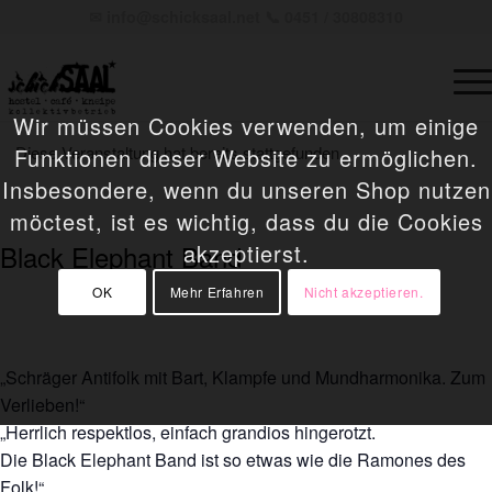
✉
info@schicksaal.net
📞 0451 / 30808310
Wir müssen Cookies verwenden, um einige
Diese Veranstaltung hat bereits stattgefunden.
Funktionen dieser Website zu ermöglichen.
Insbesondere, wenn du unseren Shop nutzen
möctest, ist es wichtig, dass du die Cookies
Black Elephant Band
akzeptierst.
OK
Mehr Erfahren
Nicht akzeptieren.
12. Mai 2024 @ 16:00
-
„Schräger Antifolk mit Bart, Klampfe und Mundharmonika. Zum
Verlieben!“
„Herrlich respektlos, einfach grandios hingerotzt.
Die Black Elephant Band ist so etwas wie die Ramones des
Folk!“