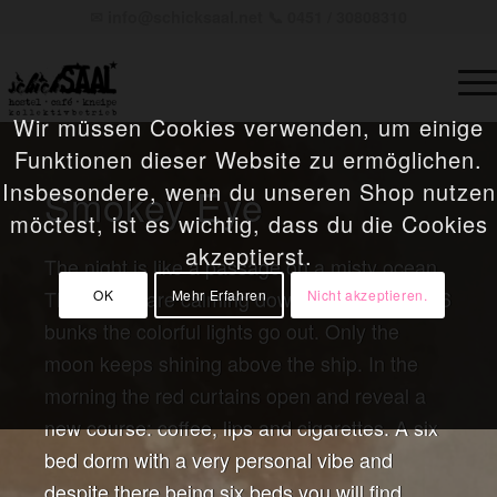
✉
info@schicksaal.net
📞 0451 / 30808310
Wir müssen Cookies verwenden, um einige
Funktionen dieser Website zu ermöglichen.
Insbesondere, wenn du unseren Shop nutzen
Smokey Eye
möctest, ist es wichtig, dass du die Cookies
akzeptierst.
The night is like a passage on a misty ocean.
The waves are calming down and and in the 6
OK
Mehr Erfahren
Nicht akzeptieren.
bunks the colorful lights go out. Only the
moon keeps shining above the ship. In the
morning the red curtains open and reveal a
new course: coffee, lips and cigarettes. A six
bed dorm with a very personal vibe and
despite there being six beds you will find